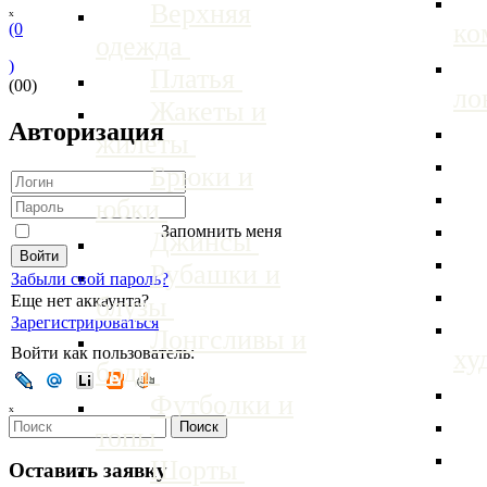
Верхняя
ₓ
ко
(0
одежда
)
Платья
(00)
ло
Жакеты и
Авторизация
жилеты
Брюки и
юбки
Запомнить меня
Джинсы
Рубашки и
Забыли свой пароль?
блузы
Еще нет аккаунта?
Зарегистрироваться
Лонгсливы и
ху
Войти как пользователь:
боди
Футболки и
ₓ
топы
Шорты
Оставить заявку