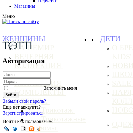
Перчатки
Магазины
Меню
ЖЕНЩИНЫ
ДЕТИ
КАШЕМИР
О БРЕ
ВЕЧЕРНЯЯ
KIDS
Авторизация
КОЛЛЕКЦИЯ
НОВ
БАЗОВАЯ
ШКО
КОЛЛЕКЦИЯ
SAL
Запомнить меня
КОМПЛЕКТЫ
НАРЯ
ОДЕЖДА
КОЛ
Забыли свой пароль?
Еще нет аккаунта?
Трикотаж
НОВ
Зарегистрироваться
Трикотажные
Войти как пользователь:
ОДЕ
костюмы