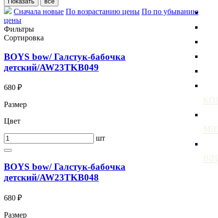
Сначала новые
По возрастанию цены
По по убыванию
цены
Фильтры
Сортировка
BOYS bow/ Галстук-бабочка
детский/AW23TKB049
680 ₽
ко
Размер
Цвет
м
шт
ва
BOYS bow/ Галстук-бабочка
детский/AW23TKB048
680 ₽
Размер