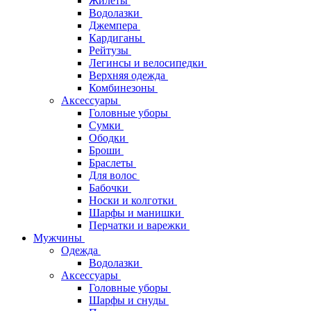
Жилеты
Водолазки
Джемпера
Кардиганы
Рейтузы
Легинсы и велосипедки
Верхняя одежда
Комбинезоны
Аксессуары
Головные уборы
Сумки
Ободки
Броши
Браслеты
Для волос
Бабочки
Носки и колготки
Шарфы и манишки
Перчатки и варежки
Мужчины
Одежда
Водолазки
Аксессуары
Головные уборы
Шарфы и снуды