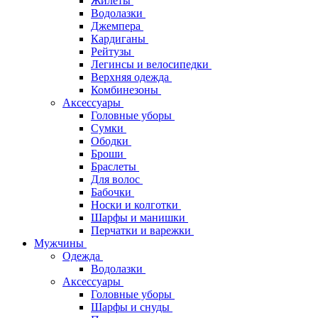
Жилеты
Водолазки
Джемпера
Кардиганы
Рейтузы
Легинсы и велосипедки
Верхняя одежда
Комбинезоны
Аксессуары
Головные уборы
Сумки
Ободки
Броши
Браслеты
Для волос
Бабочки
Носки и колготки
Шарфы и манишки
Перчатки и варежки
Мужчины
Одежда
Водолазки
Аксессуары
Головные уборы
Шарфы и снуды