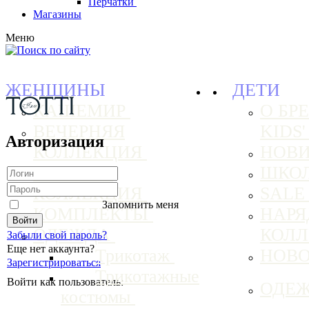
Перчатки
Магазины
Меню
ЖЕНЩИНЫ
ДЕТИ
КАШЕМИР
О БРЕ
ВЕЧЕРНЯЯ
KIDS
Авторизация
КОЛЛЕКЦИЯ
НОВ
БАЗОВАЯ
ШКО
КОЛЛЕКЦИЯ
SAL
Запомнить меня
КОМПЛЕКТЫ
НАРЯ
ОДЕЖДА
КОЛ
Забыли свой пароль?
Еще нет аккаунта?
Трикотаж
НОВ
Зарегистрироваться
Трикотажные
Войти как пользователь:
ОДЕ
костюмы