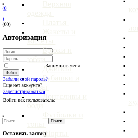
Верхняя
ₓ
ко
(0
одежда
)
Платья
(00)
ло
Жакеты и
Авторизация
жилеты
Брюки и
юбки
Запомнить меня
Джинсы
Рубашки и
Забыли свой пароль?
блузы
Еще нет аккаунта?
Зарегистрироваться
Лонгсливы и
ху
Войти как пользователь:
боди
Футболки и
ₓ
топы
Шорты
Оставить заявку