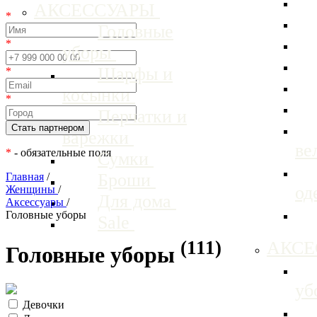
АКСЕССУАРЫ
*
Головные
*
уборы
Шарфы и
*
косынки
*
Перчатки и
варежки
ве
*
- обязательные поля
Сумки
Броши
Главная
/
од
Женщины
/
Для дома
Аксессуары
/
Головные уборы
Sale
(111)
АКС
Головные уборы
уб
Девочки