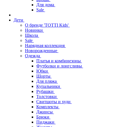
Для дома
Sale
Дети
О бренде 'TOTTI Kids'
Новинки
Школа
Sale
Нарядная коллекция
Новорожденные
Одежда
Платья и комбинезоны
Футболки и лонгсливы
Юбки
Шорты
Для пляжа
Купальники
Рубашки
Толстовки
Свитшоты и худи
Комплекты
Джинсы
Брюки
Пиджаки