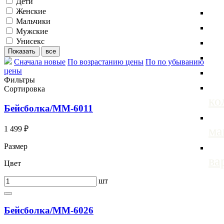
Дети
Женские
Мальчики
Мужские
Унисекс
Сначала новые
По возрастанию цены
По по убыванию
цены
Фильтры
Сортировка
ко
Бейсболка/ММ-6011
м
1 499 ₽
Размер
ва
Цвет
шт
Бейсболка/ММ-6026