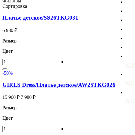
Фильтры
Сортировка
Платье детское/SS26TKG031
6 980 ₽
Размер
Цвет
шт
ко
-50%
м
GIRLS Dress/Платье детское/AW25TKG026
15 960 ₽
7 980 ₽
ва
Размер
Цвет
шт