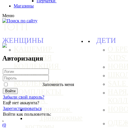
Перчатки
Магазины
Меню
ЖЕНЩИНЫ
ДЕТИ
КАШЕМИР
О БРЕ
ВЕЧЕРНЯЯ
KIDS
Авторизация
КОЛЛЕКЦИЯ
НОВ
БАЗОВАЯ
ШКО
КОЛЛЕКЦИЯ
SAL
Запомнить меня
КОМПЛЕКТЫ
НАРЯ
Забыли свой пароль?
ОДЕЖДА
КОЛ
Еще нет аккаунта?
Трикотаж
НОВ
Зарегистрироваться
Войти как пользователь:
Трикотажные
ₓ
ОДЕ
костюмы
(0