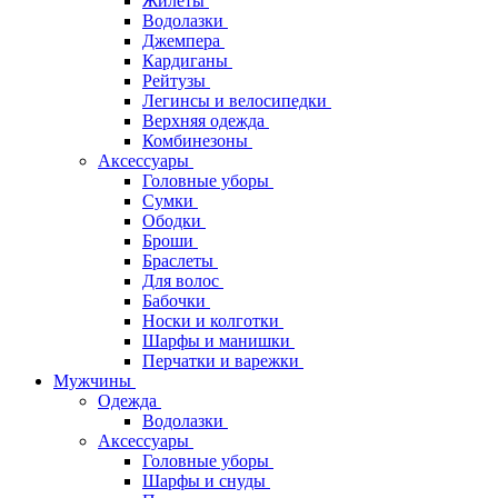
Жилеты
Водолазки
Джемпера
Кардиганы
Рейтузы
Легинсы и велосипедки
Верхняя одежда
Комбинезоны
Аксессуары
Головные уборы
Сумки
Ободки
Броши
Браслеты
Для волос
Бабочки
Носки и колготки
Шарфы и манишки
Перчатки и варежки
Мужчины
Одежда
Водолазки
Аксессуары
Головные уборы
Шарфы и снуды