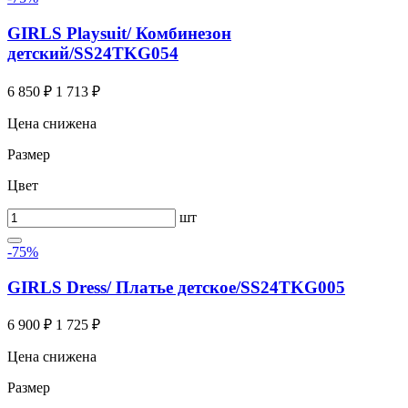
GIRLS Playsuit/ Комбинезон
детский/SS24TKG054
6 850 ₽
1 713 ₽
Цена снижена
Размер
Цвет
шт
-75%
GIRLS Dress/ Платье детское/SS24TKG005
6 900 ₽
1 725 ₽
Цена снижена
Размер