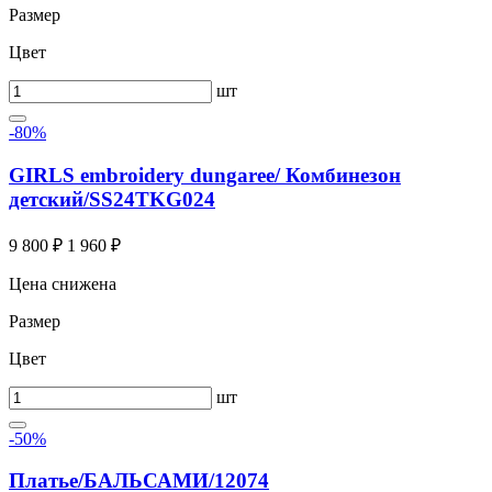
Размер
Цвет
шт
-80%
GIRLS embroidery dungaree/ Комбинезон
детский/SS24TKG024
9 800 ₽
1 960 ₽
Цена снижена
Размер
Цвет
шт
-50%
Платье/БАЛЬСАМИ/12074