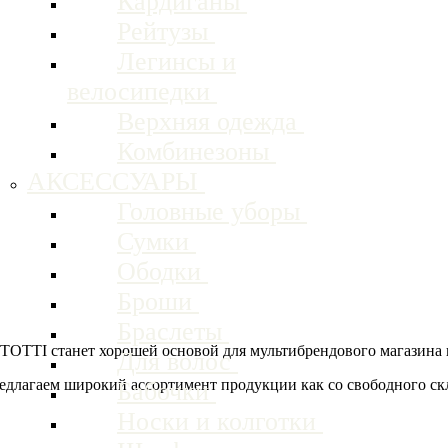
Кардиганы
Рейтузы
Легинсы и
велосипедки
Верхняя одежда
Комбинезоны
АКСЕССУАРЫ
Головные уборы
Сумки
Ободки
Броши
Браслеты
 TOTTI станет хорошей основой для мультибрендового магазина
Для волос
длагаем широкий ассортимент продукции как со свободного скла
Бабочки
Носки и колготки