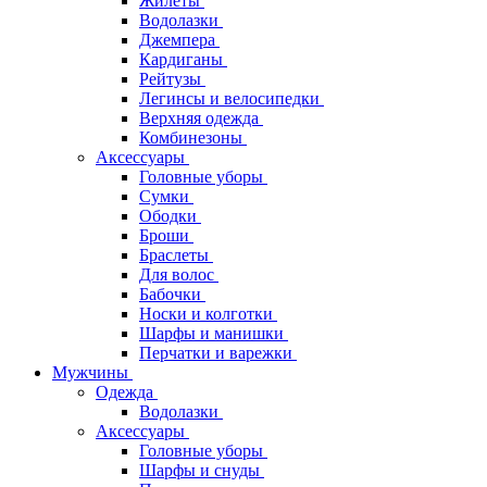
Жилеты
Водолазки
Джемпера
Кардиганы
Рейтузы
Легинсы и велосипедки
Верхняя одежда
Комбинезоны
Аксессуары
Головные уборы
Сумки
Ободки
Броши
Браслеты
Для волос
Бабочки
Носки и колготки
Шарфы и манишки
Перчатки и варежки
Мужчины
Одежда
Водолазки
Аксессуары
Головные уборы
Шарфы и снуды