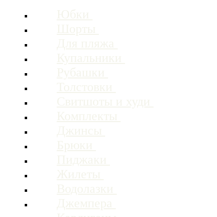
Юбки
Шорты
Для пляжа
Купальники
Рубашки
Толстовки
Свитшоты и худи
Комплекты
Джинсы
Брюки
Пиджаки
Жилеты
Водолазки
Джемпера