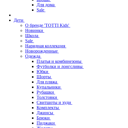
Для дома
Sale
Дети
О бренде 'TOTTI Kids'
Новинки
Школа
Sale
Нарядная коллекция
Новорожденные
Одежда
Платья и комбинезоны
Футболки и лонгсливы
Юбки
Шорты
Для пляжа
Купальники
Рубашки
Толстовки
Свитшоты и худи
Комплекты
Джинсы
Брюки
Пиджаки