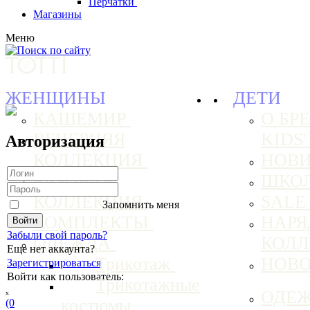
Перчатки
Магазины
Меню
ЖЕНЩИНЫ
ДЕТИ
КАШЕМИР
О БРЕ
ВЕЧЕРНЯЯ
KIDS
Авторизация
КОЛЛЕКЦИЯ
НОВ
БАЗОВАЯ
ШКО
КОЛЛЕКЦИЯ
SAL
Запомнить меня
КОМПЛЕКТЫ
НАРЯ
Забыли свой пароль?
ОДЕЖДА
КОЛ
Еще нет аккаунта?
Трикотаж
НОВ
Зарегистрироваться
Войти как пользователь:
Трикотажные
ₓ
ОДЕ
костюмы
(0