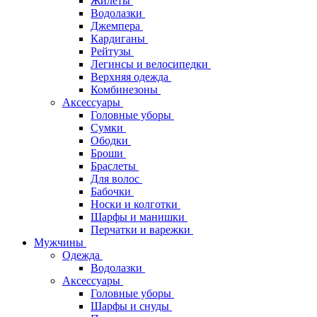
Жилеты
Водолазки
Джемпера
Кардиганы
Рейтузы
Легинсы и велосипедки
Верхняя одежда
Комбинезоны
Аксессуары
Головные уборы
Сумки
Ободки
Броши
Браслеты
Для волос
Бабочки
Носки и колготки
Шарфы и манишки
Перчатки и варежки
Мужчины
Одежда
Водолазки
Аксессуары
Головные уборы
Шарфы и снуды