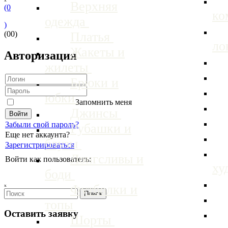
Верхняя
(0
ко
одежда
)
(00)
Платья
ло
Жакеты и
Авторизация
жилеты
Брюки и
юбки
Запомнить меня
Джинсы
Забыли свой пароль?
Рубашки и
Еще нет аккаунта?
блузы
Зарегистрироваться
Лонгсливы и
Войти как пользователь:
ху
боди
ₓ
Футболки и
топы
Оставить заявку
Шорты