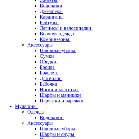
Жилеты
Водолазки
Джемпера
Кардиганы
Рейтузы
Легинсы и велосипедки
Верхняя одежда
Комбинезоны
Аксессуары
Головные уборы
Сумки
Ободки
Броши
Браслеты
Для волос
Бабочки
Носки и колготки
Шарфы и манишки
Перчатки и варежки
Мужчины
Одежда
Водолазки
Аксессуары
Головные уборы
Шарфы и снуды