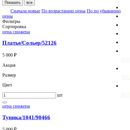
Сначала новые
По возрастанию цены
По по убыванию
цены
Фильтры
Сортировка
цена снижена
Платье/Сольер/52126
5 000 ₽
ко
Акция
м
Размер
Цвет
ва
шт
цена снижена
Туника/1041/90466
5 000 ₽