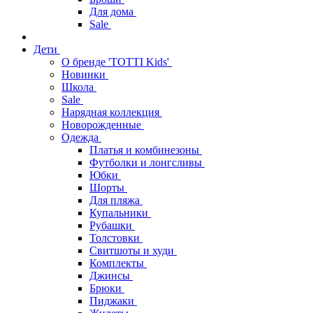
Для дома
Sale
Дети
О бренде 'TOTTI Kids'
Новинки
Школа
Sale
Нарядная коллекция
Новорожденные
Одежда
Платья и комбинезоны
Футболки и лонгсливы
Юбки
Шорты
Для пляжа
Купальники
Рубашки
Толстовки
Свитшоты и худи
Комплекты
Джинсы
Брюки
Пиджаки