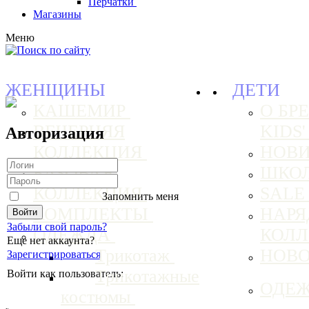
Перчатки
Магазины
Меню
ЖЕНЩИНЫ
ДЕТИ
КАШЕМИР
О БРЕ
ВЕЧЕРНЯЯ
KIDS
Авторизация
КОЛЛЕКЦИЯ
НОВ
БАЗОВАЯ
ШКО
КОЛЛЕКЦИЯ
SAL
Запомнить меня
КОМПЛЕКТЫ
НАРЯ
Забыли свой пароль?
ОДЕЖДА
КОЛ
Еще нет аккаунта?
Трикотаж
НОВ
Зарегистрироваться
Трикотажные
Войти как пользователь:
ОДЕ
костюмы
ₓ