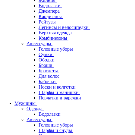
Жилеты
Водолазки
Джемпера
Кардиганы
Рейтузы
Легинсы и велосипедки
Верхняя одежда
Комбинезоны
Аксессуары
Головные уборы
Сумки
Ободки
Броши
Браслеты
Для волос
Бабочки
Носки и колготки
Шарфы и манишки
Перчатки и варежки
Мужчины
Одежда
Водолазки
Аксессуары
Головные уборы
Шарфы и снуды