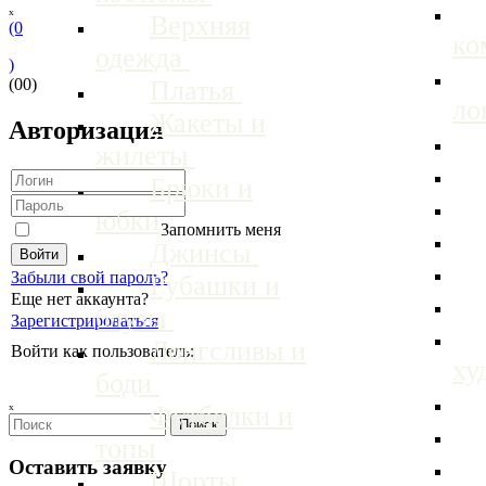
ₓ
Верхняя
(0
ко
одежда
)
(00)
Платья
ло
Жакеты и
Авторизация
жилеты
Брюки и
юбки
Запомнить меня
Джинсы
Забыли свой пароль?
Рубашки и
Еще нет аккаунта?
блузы
Зарегистрироваться
Лонгсливы и
Войти как пользователь:
ху
боди
ₓ
Футболки и
топы
Оставить заявку
Шорты