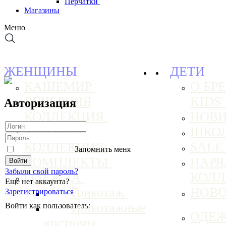
Перчатки
Магазины
Меню
ЖЕНЩИНЫ
ДЕТИ
КАШЕМИР
О БРЕ
ВЕЧЕРНЯЯ
KIDS
Авторизация
КОЛЛЕКЦИЯ
НОВ
БАЗОВАЯ
ШКО
КОЛЛЕКЦИЯ
SAL
Запомнить меня
КОМПЛЕКТЫ
НАРЯ
Забыли свой пароль?
ОДЕЖДА
КОЛ
Еще нет аккаунта?
Трикотаж
НОВ
Зарегистрироваться
Трикотажные
Войти как пользователь:
ОДЕ
костюмы