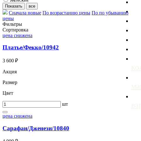
Сначала новые
По возрастанию цены
По по убыванию
цены
Фильтры
Сортировка
цена снижена
Платье/Фекко/10942
3 600 ₽
ко
Акция
Размер
м
Цвет
ва
шт
цена снижена
Сарафан/Дженези/10840