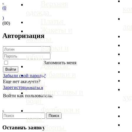
Верхняя
ₓ
ко
(0
одежда
)
Платья
(00)
ло
Жакеты и
Авторизация
жилеты
Брюки и
юбки
Запомнить меня
Джинсы
Рубашки и
Забыли свой пароль?
блузы
Еще нет аккаунта?
Зарегистрироваться
Лонгсливы и
ху
Войти как пользователь:
боди
Футболки и
ₓ
топы
Шорты
Оставить заявку