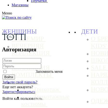
Перчатки
Магазины
Меню
ЖЕНЩИНЫ
ДЕТИ
КАШЕМИР
О БРЕ
ВЕЧЕРНЯЯ
KIDS
Авторизация
КОЛЛЕКЦИЯ
НОВ
БАЗОВАЯ
ШКО
КОЛЛЕКЦИЯ
SAL
Запомнить меня
КОМПЛЕКТЫ
НАРЯ
ОДЕЖДА
КОЛ
Забыли свой пароль?
Еще нет аккаунта?
Трикотаж
НОВ
Зарегистрироваться
Трикотажные
Войти как пользователь:
ОДЕ
костюмы