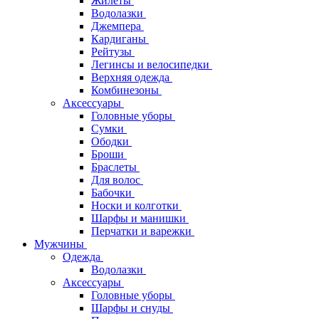
Жилеты
Водолазки
Джемпера
Кардиганы
Рейтузы
Легинсы и велосипедки
Верхняя одежда
Комбинезоны
Аксессуары
Головные уборы
Сумки
Ободки
Броши
Браслеты
Для волос
Бабочки
Носки и колготки
Шарфы и манишки
Перчатки и варежки
Мужчины
Одежда
Водолазки
Аксессуары
Головные уборы
Шарфы и снуды