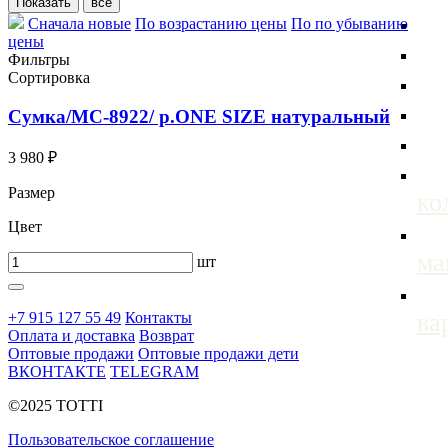
Сначала новые
По возрастанию цены
По по убыванию
цены
Фильтры
Сортировка
Сумка/МС-8922/ р.ONE SIZE натуральный
3 980 ₽
Размер
ко
Цвет
м
шт
ва
+7 915 127 55 49
Контакты
Оплата и доставка
Возврат
Оптовые продажи
Оптовые продажи дети
ВКОНТАКТЕ
TELEGRAM
©2025 TOTTI
Пользовательское соглашение