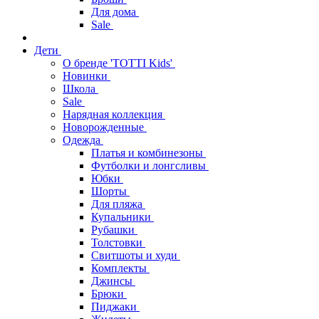
Для дома
Sale
Дети
О бренде 'TOTTI Kids'
Новинки
Школа
Sale
Нарядная коллекция
Новорожденные
Одежда
Платья и комбинезоны
Футболки и лонгсливы
Юбки
Шорты
Для пляжа
Купальники
Рубашки
Толстовки
Свитшоты и худи
Комплекты
Джинсы
Брюки
Пиджаки