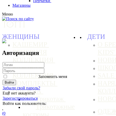
Перчатки
Магазины
Меню
ЖЕНЩИНЫ
ДЕТИ
КАШЕМИР
О БРЕ
ВЕЧЕРНЯЯ
KIDS
Авторизация
КОЛЛЕКЦИЯ
НОВ
БАЗОВАЯ
ШКО
КОЛЛЕКЦИЯ
SAL
Запомнить меня
КОМПЛЕКТЫ
НАРЯ
Забыли свой пароль?
ОДЕЖДА
КОЛ
Еще нет аккаунта?
Трикотаж
НОВ
Зарегистрироваться
Войти как пользователь:
Трикотажные
ₓ
ОДЕ
костюмы
(0