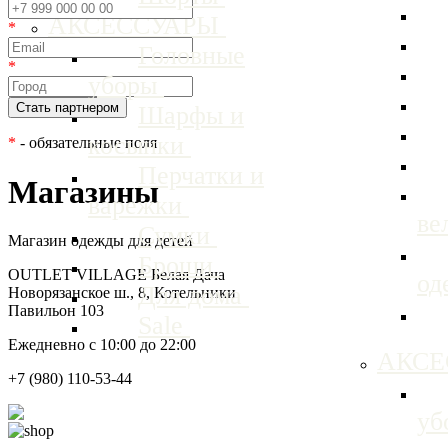
АКСЕССУАРЫ
*
Головные
*
уборы
Шарфы и
косынки
*
- обязательные поля
Перчатки и
Магазины
варежки
ве
Сумки
Магазин одежды для детей
Броши
OUTLET VILLAGE Белая Дача
од
Для дома
Новорязанское ш., 8, Котельники
Павильон 103
Sale
Ежедневно с 10:00 до 22:00
АКС
+7 (980) 110-53-44
уб