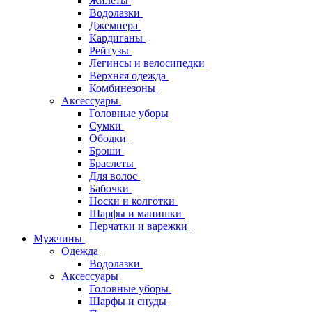
Жилеты
Водолазки
Джемпера
Кардиганы
Рейтузы
Легинсы и велосипедки
Верхняя одежда
Комбинезоны
Аксессуары
Головные уборы
Сумки
Ободки
Броши
Браслеты
Для волос
Бабочки
Носки и колготки
Шарфы и манишки
Перчатки и варежки
Мужчины
Одежда
Водолазки
Аксессуары
Головные уборы
Шарфы и снуды