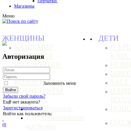
Перчатки
Магазины
Меню
ЖЕНЩИНЫ
ДЕТИ
КАШЕМИР
О БРЕ
ВЕЧЕРНЯЯ
KIDS
Авторизация
КОЛЛЕКЦИЯ
НОВ
БАЗОВАЯ
ШКО
КОЛЛЕКЦИЯ
SAL
Запомнить меня
КОМПЛЕКТЫ
НАРЯ
Забыли свой пароль?
ОДЕЖДА
КОЛ
Еще нет аккаунта?
Трикотаж
НОВ
Зарегистрироваться
Войти как пользователь:
Трикотажные
ₓ
ОДЕ
костюмы
(0