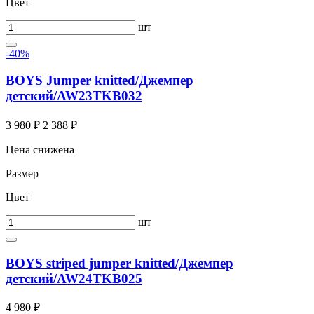
Цвет
шт
-40%
BOYS Jumper knitted/Джемпер
детский/AW23TKB032
3 980 ₽
2 388 ₽
Цена снижена
Размер
Цвет
шт
BOYS striped jumper knitted/Джемпер
детский/AW24TKB025
4 980 ₽