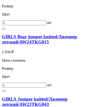
Размер
Цвет
шт
GIRLS Bear jumper knitted/Джемпер
детский/AW24TKG015
2 650 ₽
Цена снижена
Размер
Цвет
шт
GIRLS Jumper knitted/Джемпер
детский/AW23TKG043