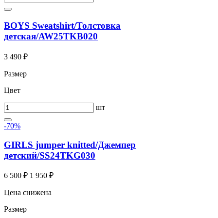
BOYS Sweatshirt/Толстовка
детская/AW25TKB020
3 490 ₽
Размер
Цвет
шт
-70%
GIRLS jumper knitted/Джемпер
детский/SS24TKG030
6 500 ₽
1 950 ₽
Цена снижена
Размер