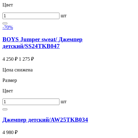
Цвет
шт
-70%
BOYS Jumper sweat/ Джемпер
детский/SS24TKB047
4 250 ₽
1 275 ₽
Цена снижена
Размер
Цвет
шт
Джемпер детский/AW25TKB034
4 980 ₽