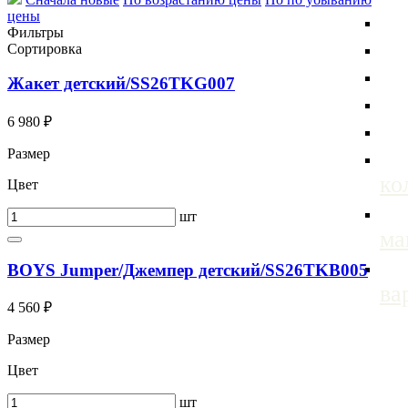
цены
Фильтры
Сортировка
Жакет детский/SS26TKG007
6 980 ₽
Размер
ко
Цвет
шт
м
BOYS Jumper/Джемпер детский/SS26TKB005
ва
4 560 ₽
Размер
Цвет
шт