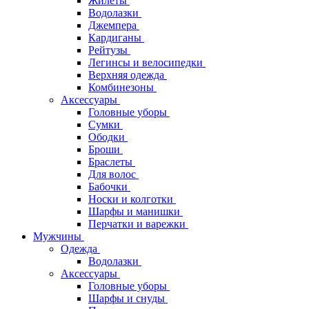
Жилеты
Водолазки
Джемпера
Кардиганы
Рейтузы
Легинсы и велосипедки
Верхняя одежда
Комбинезоны
Аксессуары
Головные уборы
Сумки
Ободки
Броши
Браслеты
Для волос
Бабочки
Носки и колготки
Шарфы и манишки
Перчатки и варежки
Мужчины
Одежда
Водолазки
Аксессуары
Головные уборы
Шарфы и снуды