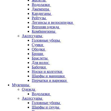
Жилеты
Водолазки
Джемпера
Кардиганы
Рейтузы
Легинсы и велосипедки
Верхняя одежда
Комбинезоны
Аксессуары
Головные уборы
Сумки
Ободки
Броши
Браслеты
Для волос
Бабочки
Носки и колготки
Шарфы и манишки
Перчатки и варежки
Мужчины
Одежда
Водолазки
Аксессуары
Головные уборы
Шарфы и снуды