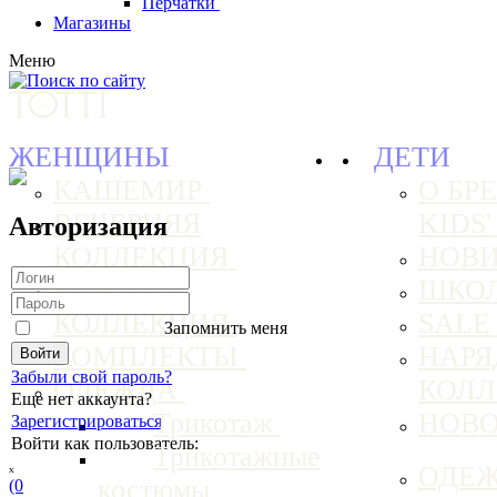
Перчатки
Магазины
Меню
ЖЕНЩИНЫ
ДЕТИ
КАШЕМИР
О БРЕ
ВЕЧЕРНЯЯ
KIDS
Авторизация
КОЛЛЕКЦИЯ
НОВ
БАЗОВАЯ
ШКО
КОЛЛЕКЦИЯ
SAL
Запомнить меня
КОМПЛЕКТЫ
НАРЯ
Забыли свой пароль?
ОДЕЖДА
КОЛ
Еще нет аккаунта?
Трикотаж
НОВ
Зарегистрироваться
Войти как пользователь:
Трикотажные
ₓ
ОДЕ
костюмы
(0