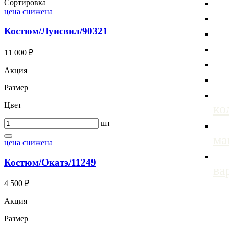
Сортировка
цена снижена
Костюм/Луисвил/90321
11 000 ₽
Акция
Размер
Цвет
ко
шт
м
цена снижена
Костюм/Окатэ/11249
ва
4 500 ₽
Акция
Размер