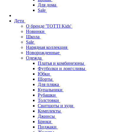
Для дома
Sale
Дети
О бренде 'TOTTI Kids'
Новинки
Школа
Sale
Нарядная коллекция
Новорожденные
Одежда
Платья и комбинезоны
Футболки и лонгсливы
Юбки
Шорты
Для пляжа
Купальники
Рубашки
Толстовки
Свитшоты и худи
Комплекты
Джинсы
Брюки
Пиджаки