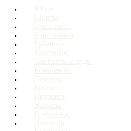
Юбки
Шорты
Для пляжа
Купальники
Рубашки
Толстовки
Свитшоты и худи
Комплекты
Джинсы
Брюки
Пиджаки
Жилеты
Водолазки
Джемпера