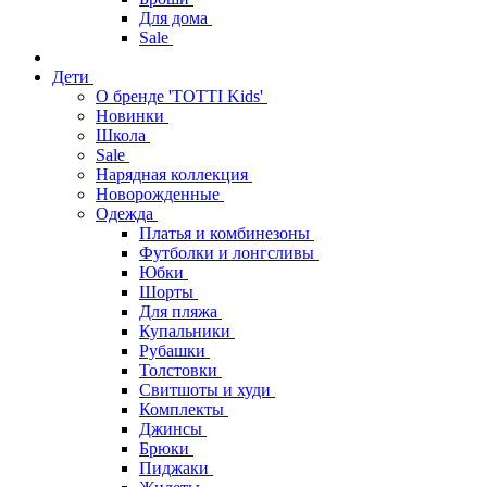
Для дома
Sale
Дети
О бренде 'TOTTI Kids'
Новинки
Школа
Sale
Нарядная коллекция
Новорожденные
Одежда
Платья и комбинезоны
Футболки и лонгсливы
Юбки
Шорты
Для пляжа
Купальники
Рубашки
Толстовки
Свитшоты и худи
Комплекты
Джинсы
Брюки
Пиджаки