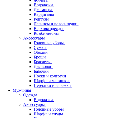
Жилеты
Водолазки
Джемпера
Кардиганы
Рейтузы
Легинсы и велосипедки
Верхняя одежда
Комбинезоны
Аксессуары
Головные уборы
Сумки
Ободки
Броши
Браслеты
Для волос
Бабочки
Носки и колготки
Шарфы и манишки
Перчатки и варежки
Мужчины
Одежда
Водолазки
Аксессуары
Головные уборы
Шарфы и снуды