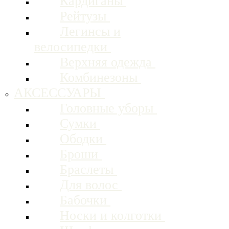
Кардиганы
Рейтузы
Легинсы и
велосипедки
Верхняя одежда
Комбинезоны
АКСЕССУАРЫ
Головные уборы
Сумки
Ободки
Броши
Браслеты
Для волос
Бабочки
Носки и колготки