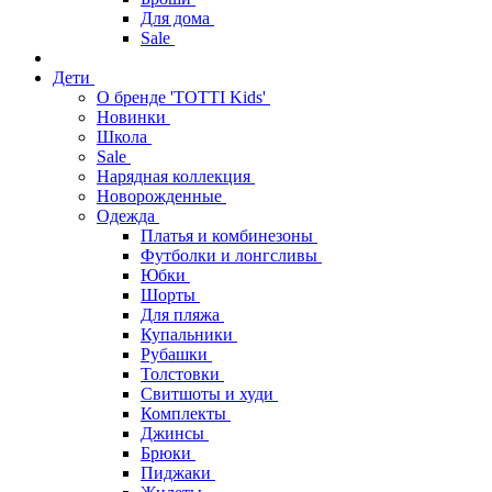
Для дома
Sale
Дети
О бренде 'TOTTI Kids'
Новинки
Школа
Sale
Нарядная коллекция
Новорожденные
Одежда
Платья и комбинезоны
Футболки и лонгсливы
Юбки
Шорты
Для пляжа
Купальники
Рубашки
Толстовки
Свитшоты и худи
Комплекты
Джинсы
Брюки
Пиджаки