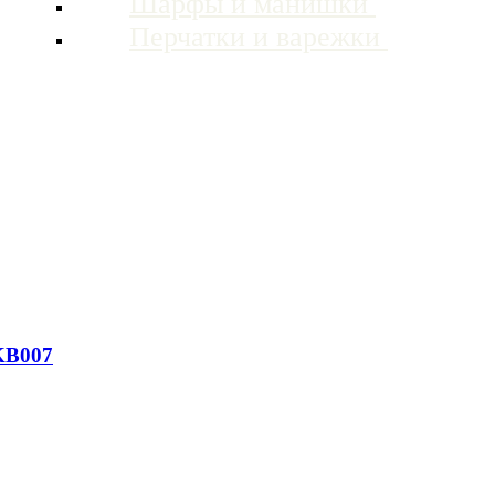
Шарфы и манишки
Перчатки и варежки
KB007