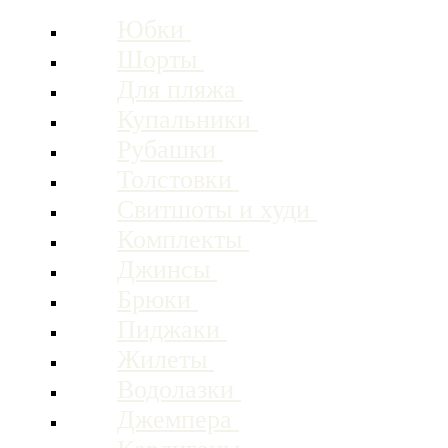
Юбки
Шорты
Для пляжа
Купальники
Рубашки
Толстовки
Свитшоты и худи
Комплекты
Джинсы
Брюки
Пиджаки
Жилеты
Водолазки
Джемпера