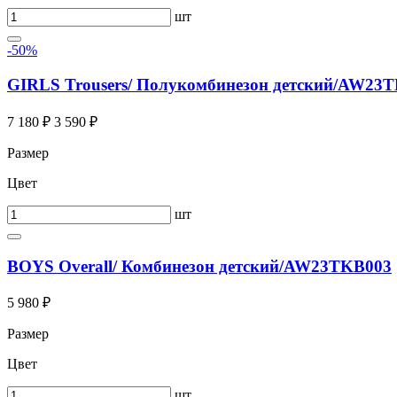
шт
-50%
GIRLS Trousers/ Полукомбинезон детский/AW23
7 180 ₽
3 590 ₽
Размер
Цвет
шт
BOYS Overall/ Комбинезон детский/AW23TKB003
5 980 ₽
Размер
Цвет
шт