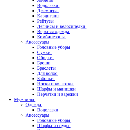
Жилеты
Водолазки
Джемпера
Кардиганы
Рейтузы
Легинсы и велосипедки
Верхняя одежда
Комбинезоны
Аксессуары
Головные уборы
Сумки
Ободки
Броши
Браслеты
Для волос
Бабочки
Носки и колготки
Шарфы и манишки
Перчатки и варежки
Мужчины
Одежда
Водолазки
Аксессуары
Головные уборы
Шарфы и снуды