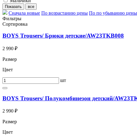
Мальчики
Сначала новые
По возрастанию цены
По по убыванию цены
Фильтры
Сортировка
BOYS Trousers/ Брюки детские/AW23TKB008
2 990 ₽
Размер
Цвет
шт
BOYS Trousers/ Полукомбинезон детский/AW23T
2 990 ₽
Размер
Цвет