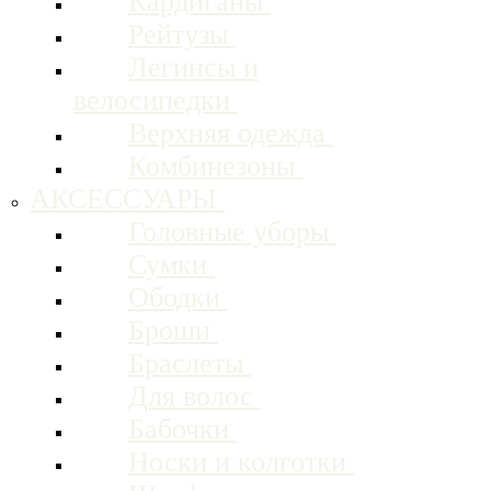
Кардиганы
Рейтузы
Легинсы и
велосипедки
Верхняя одежда
Комбинезоны
АКСЕССУАРЫ
Головные уборы
Сумки
Ободки
Броши
Браслеты
Для волос
Бабочки
Носки и колготки