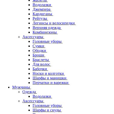
Жилеты
Водолазки
Джемпера
Кардиганы
Рейтузы
Легинсы и велосипедки
Верхняя одежда
Комбинезоны
Аксессуары
Головные уборы
Сумки
Ободки
Броши
Браслеты
Для волос
Бабочки
Носки и колготки
Шарфы и манишки
Перчатки и варежки
Мужчины
Одежда
Водолазки
Аксессуары
Головные уборы
Шарфы и снуды