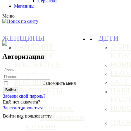
Перчатки
Магазины
Меню
ЖЕНЩИНЫ
ДЕТИ
КАШЕМИР
О БРЕ
ВЕЧЕРНЯЯ
KIDS
Авторизация
КОЛЛЕКЦИЯ
НОВ
БАЗОВАЯ
ШКО
КОЛЛЕКЦИЯ
SAL
Запомнить меня
КОМПЛЕКТЫ
НАРЯ
Забыли свой пароль?
ОДЕЖДА
КОЛ
Еще нет аккаунта?
Трикотаж
НОВ
Зарегистрироваться
Трикотажные
Войти как пользователь:
ОДЕ
костюмы
ₓ