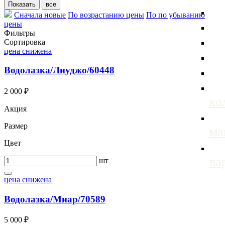
Сначала новые
По возрастанию цены
По по убыванию
цены
Фильтры
Сортировка
цена снижена
Водолазка/Лиуджо/60448
2 000 ₽
ко
Акция
Размер
м
Цвет
ва
шт
цена снижена
Водолазка/Миар/70589
5 000 ₽