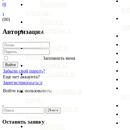
Верхняя
(0
ко
одежда
)
(00)
Платья
ло
Жакеты и
Авторизация
жилеты
Брюки и
юбки
Запомнить меня
Джинсы
Забыли свой пароль?
Рубашки и
Еще нет аккаунта?
блузы
Зарегистрироваться
Лонгсливы и
Войти как пользователь:
ху
боди
ₓ
Футболки и
топы
Оставить заявку
Шорты